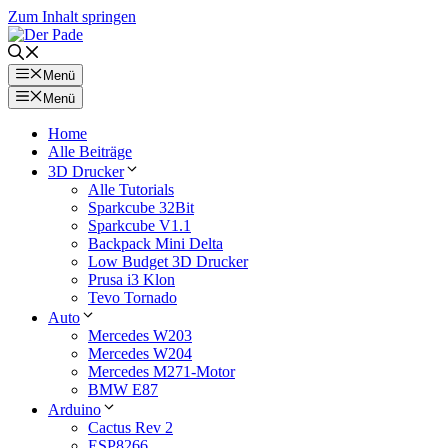
Zum Inhalt springen
Menü
Menü
Home
Alle Beiträge
3D Drucker
Alle Tutorials
Sparkcube 32Bit
Sparkcube V1.1
Backpack Mini Delta
Low Budget 3D Drucker
Prusa i3 Klon
Tevo Tornado
Auto
Mercedes W203
Mercedes W204
Mercedes M271-Motor
BMW E87
Arduino
Cactus Rev 2
ESP8266