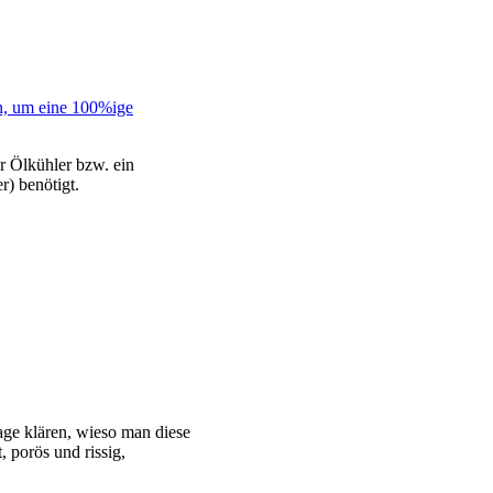
r Ölkühler bzw. ein
r) benötigt.
rage klären, wieso man diese
 porös und rissig,