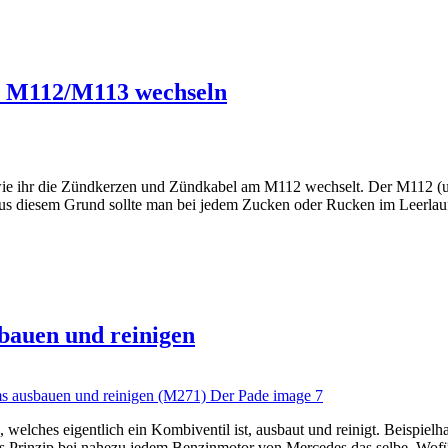
m M112/M113 wechseln
en, wie ihr die Zündkerzen und Zündkabel am M112 wechselt. Der M112 
us diesem Grund sollte man bei jedem Zucken oder Rucken im Leerlau
auen und reinigen
, welches eigentlich ein Kombiventil ist, ausbaut und reinigt. Beispiel
 Prinzip bei nahezu jedem Benzinmotor von Mercedes das selbe. Wofü