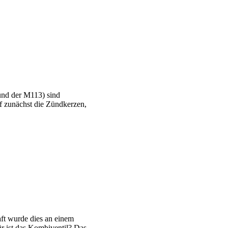
(und der M113) sind
f zunächst die Zündkerzen,
haft wurde dies an einem
r ist das Kombiventil? Das