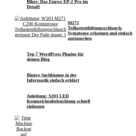
Bikes: Das Engwe EP-2 Pro im
Detail!
M271
Teillastentlüftungsschlauch:
Symptome erkennen und einfach
austauschen
Top 7 WordPress Plugins für
deinen Blog
Binäre Suchbäume in der
Informatik einfach erklärt
Anleitung: S203 LED
Kennzeichenbeleuchtung schnell
einbauen