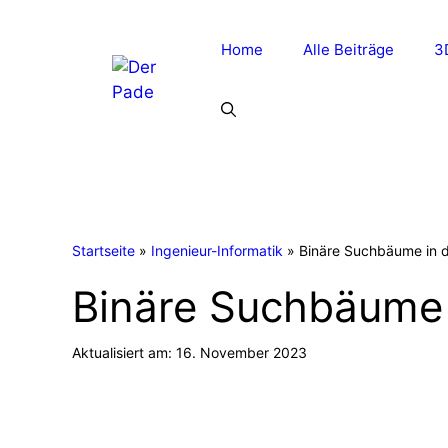
Zum
Inhalt
Home
Alle Beiträge
3
springen
Startseite
»
Ingenieur-Informatik
»
Binäre Suchbäume in de
Binäre Suchbäume i
Aktualisiert am:
16. November 2023
INGENIEUR-INFORMATIK
ALGORITHMEN UND DATENSTRU