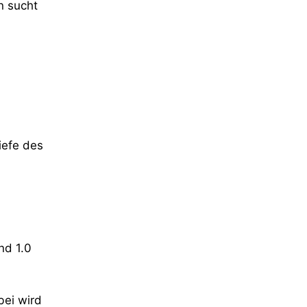
n sucht
iefe des
nd 1.0
ei wird