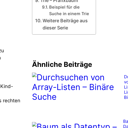
Trie – Präfixbaum
Beispiel für die
Suche in einem Trie
Weitere Beiträge aus
dieser Serie
zu
m
Ähnliche Beiträge
D
v
 Kind-
Li
L
B
s rechten
B
Da