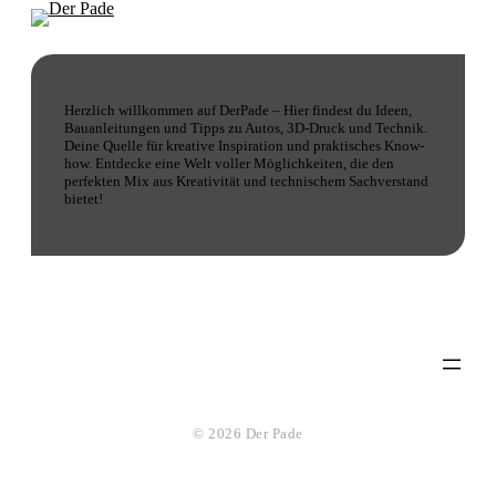
Herzlich willkommen auf DerPade – Hier findest du Ideen,
Bauanleitungen und Tipps zu Autos, 3D-Druck und Technik.
Deine Quelle für kreative Inspiration und praktisches Know-
how. Entdecke eine Welt voller Möglichkeiten, die den
perfekten Mix aus Kreativität und technischem Sachverstand
bietet!
© 2026 Der Pade