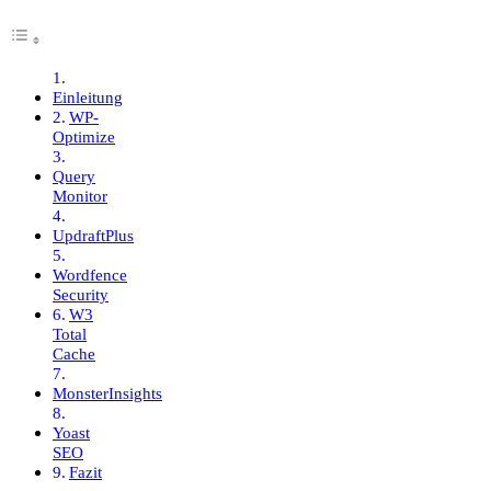
Einleitung
WP-
Optimize
Query
Monitor
UpdraftPlus
Wordfence
Security
W3
Total
Cache
MonsterInsights
Yoast
SEO
Fazit