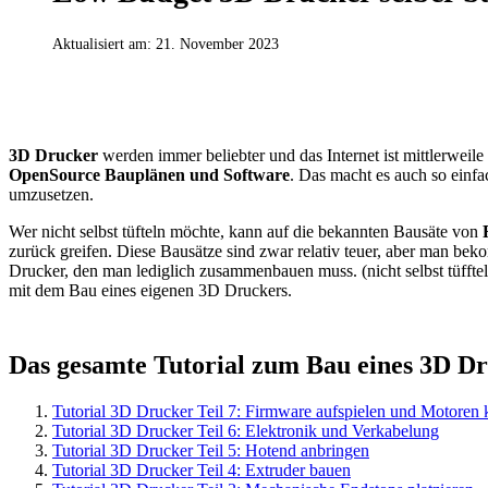
Aktualisiert am:
21. November 2023
3D DRUCKER TUTORIALS
3D Drucker
werden immer beliebter und das Internet ist mittlerweil
OpenSource Bauplänen und Software
. Das macht es auch so einf
umzusetzen.
Wer nicht selbst tüfteln möchte, kann auf die bekannten Bausäte von
zurück greifen. Diese Bausätze sind zwar relativ teuer, aber man bek
Drucker, den man lediglich zusammenbauen muss. (nicht selbst tüffteln)
mit dem Bau eines eigenen 3D Druckers.
Das gesamte Tutorial zum Bau eines 3D D
Tutorial 3D Drucker Teil 7: Firmware aufspielen und Motoren k
Tutorial 3D Drucker Teil 6: Elektronik und Verkabelung
Tutorial 3D Drucker Teil 5: Hotend anbringen
Tutorial 3D Drucker Teil 4: Extruder bauen