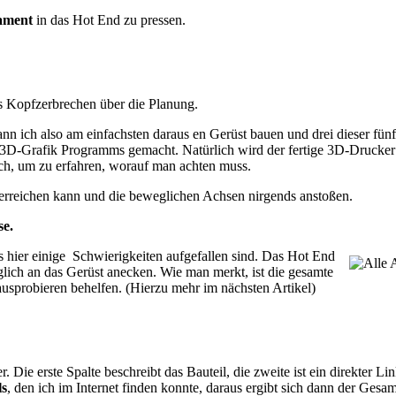
ament
in das Hot End zu pressen.
s Kopfzerbrechen über die Planung.
ann ich also am einfachsten daraus en Gerüst bauen und drei dieser f
s 3D-Grafik Programms gemacht. Natürlich wird der fertige 3D-Drucker
eich, um zu erfahren, worauf man achten muss.
 erreichen kann und die beweglichen Achsen nirgends anstoßen.
se.
s hier einige Schwierigkeiten aufgefallen sind. Das Hot End
ich an das Gerüst anecken. Wie man merkt, ist die gesamte
usprobieren behelfen. (Hierzu mehr im nächsten Artikel)
r. Die erste Spalte beschreibt das Bauteil, die zweite ist ein direkter 
ls
, den ich im Internet finden konnte, daraus ergibt sich dann der Ges