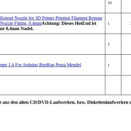
10
otend Nozzle for 3D Printer Printing Filament Reprap
 Nozzle Fitting, 0.4mm
Achtung: Dieses HotEnd ist
1
ine 0,4mm Nadel.
3
amps 1.4 For Arduino RepRap Prusa Mendel
1
chse aus den alten CD/DVD-Laufwerken, bzw. Diskettenlaufwerken 