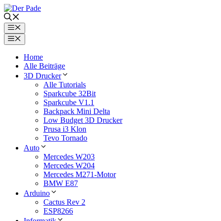
Zum
Inhalt
springen
Menü
Menü
Home
Alle Beiträge
3D Drucker
Alle Tutorials
Sparkcube 32Bit
Sparkcube V1.1
Backpack Mini Delta
Low Budget 3D Drucker
Prusa i3 Klon
Tevo Tornado
Auto
Mercedes W203
Mercedes W204
Mercedes M271-Motor
BMW E87
Arduino
Cactus Rev 2
ESP8266
Informatik