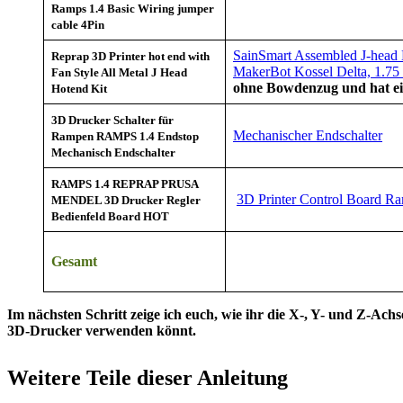
Ramps 1.4 Basic Wiring jumper
cable 4Pin
SainSmart Assembled J-head H
Reprap 3D Printer hot end with
MakerBot Kossel Delta, 1.75
Fan Style All Metal J Head
ohne Bowdenzug und hat e
Hotend Kit
3D Drucker Schalter für
Mechanischer Endschalter
Rampen RAMPS 1.4 Endstop
Mechanisch Endschalter
RAMPS 1.4 REPRAP PRUSA
3D Printer Control Board R
MENDEL 3D Drucker Regler
Bedienfeld Board HOT
Gesamt
Im nächsten Schritt zeige ich euch, wie ihr die X-, Y- und Z-A
3D-Drucker verwenden könnt.
Weitere Teile dieser Anleitung