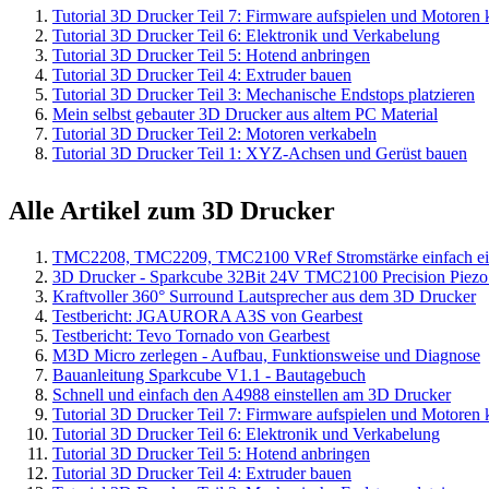
Tutorial 3D Drucker Teil 7: Firmware aufspielen und Motoren k
Tutorial 3D Drucker Teil 6: Elektronik und Verkabelung
Tutorial 3D Drucker Teil 5: Hotend anbringen
Tutorial 3D Drucker Teil 4: Extruder bauen
Tutorial 3D Drucker Teil 3: Mechanische Endstops platzieren
Mein selbst gebauter 3D Drucker aus altem PC Material
Tutorial 3D Drucker Teil 2: Motoren verkabeln
Tutorial 3D Drucker Teil 1: XYZ-Achsen und Gerüst bauen
Alle Artikel zum 3D Drucker
TMC2208, TMC2209, TMC2100 VRef Stromstärke einfach ein
3D Drucker - Sparkcube 32Bit 24V TMC2100 Precision Piezo 
Kraftvoller 360° Surround Lautsprecher aus dem 3D Drucker
Testbericht: JGAURORA A3S von Gearbest
Testbericht: Tevo Tornado von Gearbest
M3D Micro zerlegen - Aufbau, Funktionsweise und Diagnose
Bauanleitung Sparkcube V1.1 - Bautagebuch
Schnell und einfach den A4988 einstellen am 3D Drucker
Tutorial 3D Drucker Teil 7: Firmware aufspielen und Motoren k
Tutorial 3D Drucker Teil 6: Elektronik und Verkabelung
Tutorial 3D Drucker Teil 5: Hotend anbringen
Tutorial 3D Drucker Teil 4: Extruder bauen