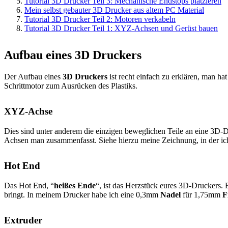
Tutorial 3D Drucker Teil 3: Mechanische Endstops platzieren
Mein selbst gebauter 3D Drucker aus altem PC Material
Tutorial 3D Drucker Teil 2: Motoren verkabeln
Tutorial 3D Drucker Teil 1: XYZ-Achsen und Gerüst bauen
Aufbau eines 3D Druckers
Der Aufbau eines
3D Druckers
ist recht einfach zu erklären, man ha
Schrittmotor zum Ausrücken des Plastiks.
XYZ-Achse
Dies sind unter anderem die einzigen beweglichen Teile an eine 3D-Dru
Achsen man zusammenfasst. Siehe hierzu meine Zeichnung, in der i
Hot End
Das Hot End, “
heißes Ende
“, ist das Herzstück eures 3D-Druckers. 
bringt. In meinem Drucker habe ich eine 0,3mm
Nadel
für 1,75mm
F
Extruder