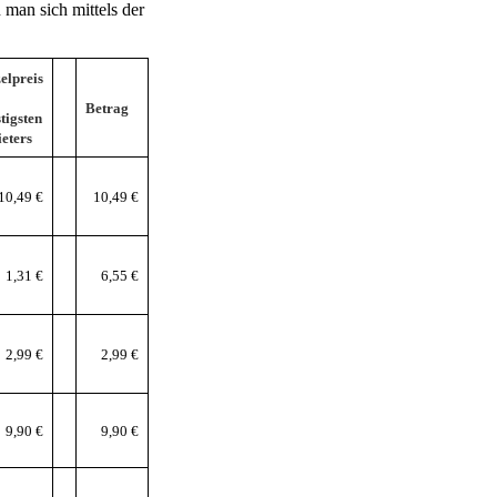
 man sich mittels der
elpreis
Betrag
tigsten
eters
10,49 €
10,49 €
1,31 €
6,55 €
2,99 €
2,99 €
9,90 €
9,90 €