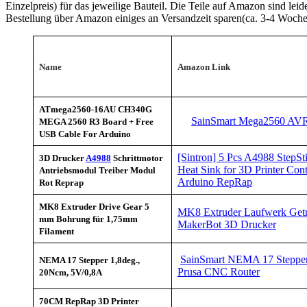
Einzelpreis) für das jeweilige Bauteil. Die Teile auf Amazon sind leid
Bestellung über Amazon einiges an Versandzeit sparen(ca. 3-4 Woche
Name
Amazon Link
ATmega2560-16AU CH340G
SainSmart Mega2560 AV
MEGA 2560 R3 Board + Free
USB Cable For Arduino
[Sintron] 5 Pcs A4988 StepS
3D Drucker
A4988
Schrittmotor
Heat Sink for 3D Printer Co
Antriebsmodul Treiber Modul
Arduino RepRap
Rot Reprap
MK8 Extruder Drive Gear 5
MK8 Extruder Laufwerk Get
mm Bohrung für 1,75mm
MakerBot 3D Drucker
Filament
SainSmart NEMA 17 Stepper 
NEMA 17 Stepper 1,8deg.,
Prusa CNC Router
20Ncm, 5V/0,8A
70CM RepRap 3D Printer