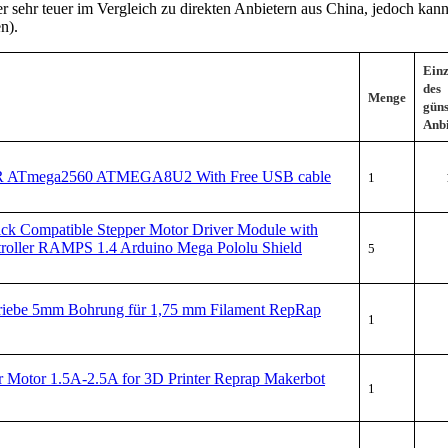
er sehr teuer im Vergleich zu direkten Anbietern aus China, jedoch kann
n).
Einz
des
Menge
güns
Anbi
R ATmega2560 ATMEGA8U2 With Free USB cable
1
tick Compatible Stepper Motor Driver Module with
ntroller RAMPS 1.4 Arduino Mega Pololu Shield
5
riebe 5mm Bohrung für 1,75 mm Filament RepRap
1
Motor 1.5A-2.5A for 3D Printer Reprap Makerbot
1