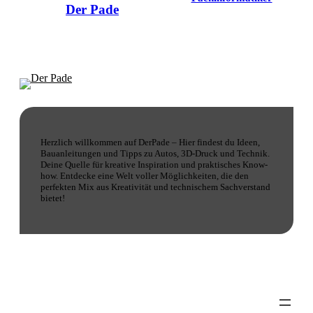
Herzlich willkommen auf DerPade – Hier findest du Ideen,
Bauanleitungen und Tipps zu Autos, 3D-Druck und Technik.
Deine Quelle für kreative Inspiration und praktisches Know-
how. Entdecke eine Welt voller Möglichkeiten, die den
perfekten Mix aus Kreativität und technischem Sachverstand
bietet!