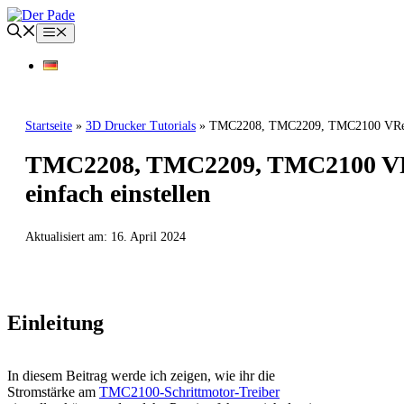
Zum
Inhalt
Menü
springen
Startseite
»
3D Drucker Tutorials
»
TMC2208, TMC2209, TMC2100 VRef St
TMC2208, TMC2209, TMC2100 VR
einfach einstellen
Aktualisiert am:
16. April 2024
3D DRUCKER TUTORIALS
3D DRUCKER
Einleitung
In diesem Beitrag werde ich zeigen, wie ihr die
Stromstärke am
TMC2100-Schrittmotor-Treiber