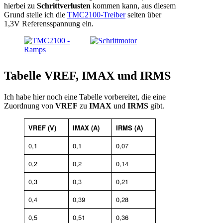
hierbei zu
Schrittverlusten
kommen kann, aus diesem
Grund stelle ich die
TMC2100-Treiber
selten über
1,3V Referensspannung ein.
Tabelle VREF, IMAX und IRMS
Ich habe hier noch eine Tabelle vorbereitet, die eine
Zuordnung von
VREF
zu
IMAX
und
IRMS
gibt.
VREF (V)
IMAX (A)
IRMS (A)
0,1
0,1
0,07
0,2
0,2
0,14
0,3
0,3
0,21
0,4
0,39
0,28
0,5
0,51
0,36