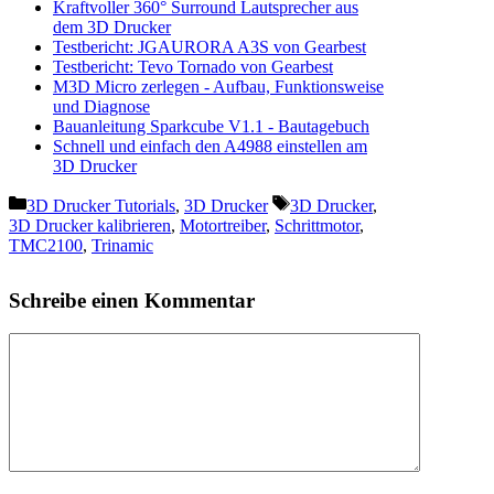
Kraftvoller 360° Surround Lautsprecher aus
dem 3D Drucker
Testbericht: JGAURORA A3S von Gearbest
Testbericht: Tevo Tornado von Gearbest
M3D Micro zerlegen - Aufbau, Funktionsweise
und Diagnose
Bauanleitung Sparkcube V1.1 - Bautagebuch
Schnell und einfach den A4988 einstellen am
3D Drucker
Kategorien
Schlagwörter
3D Drucker Tutorials
,
3D Drucker
3D Drucker
,
3D Drucker kalibrieren
,
Motortreiber
,
Schrittmotor
,
TMC2100
,
Trinamic
Schreibe einen Kommentar
Kommentar