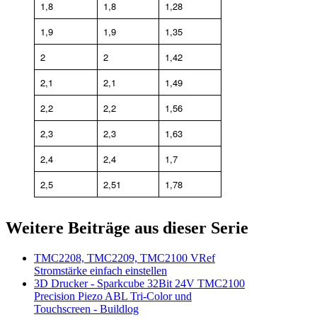
1,8
1,8
1,28
1,9
1,9
1,35
2
2
1,42
2,1
2,1
1,49
2,2
2,2
1,56
2,3
2,3
1,63
2,4
2,4
1,7
2,5
2,51
1,78
Weitere Beiträge aus dieser Serie
TMC2208, TMC2209, TMC2100 VRef
Stromstärke einfach einstellen
3D Drucker - Sparkcube 32Bit 24V TMC2100
Precision Piezo ABL Tri-Color und
Touchscreen - Buildlog