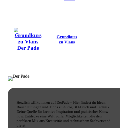
Grundkurs
zu Vlans
Herzlich willkommen auf DerPade – Hier findest du Ideen,
Bauanleitungen und Tipps zu Autos, 3D-Druck und Technik.
Deine Quelle für kreative Inspiration und praktisches Know-
how. Entdecke eine Welt voller Möglichkeiten, die den
perfekten Mix aus Kreativität und technischem Sachverstand
bietet!