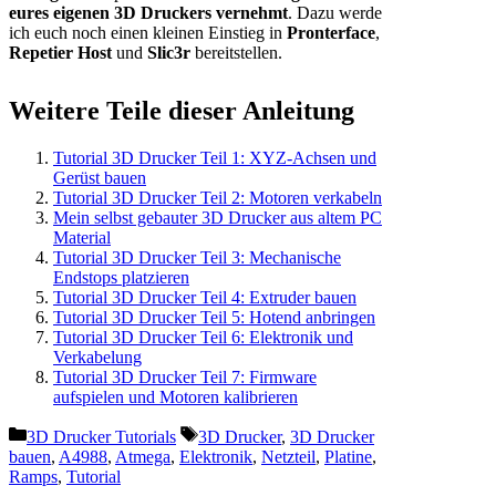
eures eigenen 3D Druckers
vernehmt
. Dazu werde
ich euch noch einen kleinen Einstieg in
Pronterface
,
Repetier Host
und
Slic3r
bereitstellen.
Weitere Teile dieser Anleitung
Tutorial 3D Drucker Teil 1: XYZ-Achsen und
Gerüst bauen
Tutorial 3D Drucker Teil 2: Motoren verkabeln
Mein selbst gebauter 3D Drucker aus altem PC
Material
Tutorial 3D Drucker Teil 3: Mechanische
Endstops platzieren
Tutorial 3D Drucker Teil 4: Extruder bauen
Tutorial 3D Drucker Teil 5: Hotend anbringen
Tutorial 3D Drucker Teil 6: Elektronik und
Verkabelung
Tutorial 3D Drucker Teil 7: Firmware
aufspielen und Motoren kalibrieren
Kategorien
Schlagwörter
3D Drucker Tutorials
3D Drucker
,
3D Drucker
bauen
,
A4988
,
Atmega
,
Elektronik
,
Netzteil
,
Platine
,
Ramps
,
Tutorial