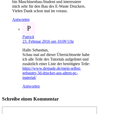
bin Maschinenbau-Student und interessiere
mich sehr für den Bau des E-Waste Druckers.
Vielen Dank schon mal im voraus.
Antworten
P
Patrick
23. Februar 2016 um 10:09 Uhr
Hallo Sebastian,
Schau mal auf dieser Übersichtsseite habe
ich alle Teile des Tutorials aufgelistet und
zusätzlich einer Liste der benötigten Teile:
https://www.derpade.de/mein-selbst-
gebauter-3d-drucker-aus-altem-pc-
material/
Antworten
Schreibe einen Kommentar
Kommentar