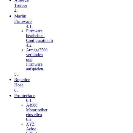
Treiber
Marlin
Firmware
Firmware
bearbeiten:
Configuration.h
Atmega2560
verbinden
und
Firmware
aufspielen
Repetier
Host
Pronterface
A4988
Motortreiber
einstellen
XYZ
Achse