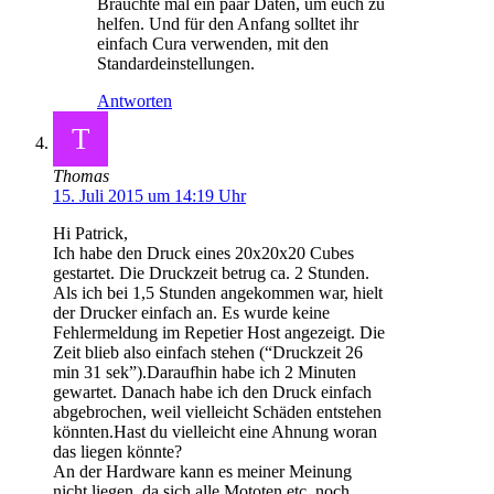
Bräuchte mal ein paar Daten, um euch zu
helfen. Und für den Anfang solltet ihr
einfach Cura verwenden, mit den
Standardeinstellungen.
Antworten
T
Thomas
15. Juli 2015 um 14:19 Uhr
Hi Patrick,
Ich habe den Druck eines 20x20x20 Cubes
gestartet. Die Druckzeit betrug ca. 2 Stunden.
Als ich bei 1,5 Stunden angekommen war, hielt
der Drucker einfach an. Es wurde keine
Fehlermeldung im Repetier Host angezeigt. Die
Zeit blieb also einfach stehen (“Druckzeit 26
min 31 sek”).Daraufhin habe ich 2 Minuten
gewartet. Danach habe ich den Druck einfach
abgebrochen, weil vielleicht Schäden entstehen
könnten.Hast du vielleicht eine Ahnung woran
das liegen könnte?
An der Hardware kann es meiner Meinung
nicht liegen, da sich alle Mototen etc. noch