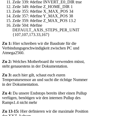
Zeile 339: #define INVERT_E0_DIR true
Zeile 349: #define Z_HOME_DIR 1
Zeile 355: #define X_MAX_POS 34
Zeile 357: #define Y_MAX_POS 38
Zeile 359: #define Z_MAX_POS 13.2
Zeile 504: #define
DEFAULT_AXIS_STEPS_PER_UNIT
{107,107,173.33,167}
Zu 1:
Hier schreiben wir die Baudrate für die
Verbindungsgeschwindigkeit zwischen PC und
Atmega2560.
Zu 2:
Welches Motherboard ihr verwenden müsst,
steht genauestens in der Dokumentation.
Zu 3:
auch hier gilt, schaut euch euren
Temperatursensor an und sucht die richtige Nummer
in der Dokumentation.
Zu 4:
Da unsere Endstops bereits über einen Pullup
verfügen, benötigen wir den internen Pullup des
Ramps1.4 nicht mehr
Zu 13-15:
Hier definieren wir die maximale Position
der XYZ-Achsen