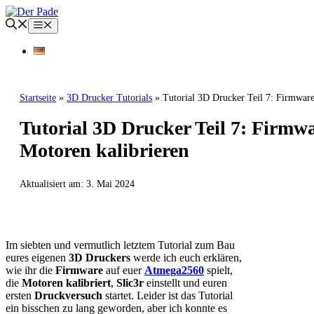
Zum
Inhalt
Menü
springen
Startseite
»
3D Drucker Tutorials
»
Tutorial 3D Drucker Teil 7: Firmware
Tutorial 3D Drucker Teil 7: Firmw
Motoren kalibrieren
Aktualisiert am:
3. Mai 2024
3D DRUCKER TUTORIALS
Im siebten und vermutlich letztem Tutorial zum Bau
eures eigenen
3D Druckers
werde ich euch erklären,
wie ihr die
Firmware
auf euer
Atmega2560
spielt,
die
Motoren kalibriert
,
Slic3r
einstellt und euren
ersten
Druckversuch
startet. Leider ist das Tutorial
ein bisschen zu lang geworden, aber ich konnte es