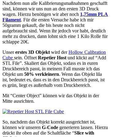
Nachdem nun alle Kalibrierungsmaßnahmen geschafft
sind, können wir uns nun an den ersten 3D Druck
wagen. Hierzu benötigen wir aber noch
1,75mm PLA
Filament
. Für die ersten Versuche habe ich mir
50gramm gekauft, die bis heute noch nicht
aufgebraucht sind. Wenn ihr jedoch vor habt, deutlich
mehr zu drucken, dann lohnt sich eine 1 Kilo Rolle für
schlappe 20€.
Unser
erstes 3D Objekt
wird der
Hollow Calibration
Cube
sein. Öffnet
Repetier Host
und klickt auf “Add
STL File”. Skaliert das Objekt, sodass es in euren
Druckbereich passt, in meinem Fall musste ich das
Objekt um
50% verkleinern
. Wenn das Objekt lila
ist, bedeutet es, dass es in den Druckbereich passt, ist
es grün, liegt es außerhalb vom Druckbereich.
Mit “Center Object” können wir das Objekt in der
Mitte ausrichten.
So, nachdem das Objekt korrekt ausgerichtet ist,
können wir unseren
G-Code
generieren lassen. Hierzu
drückt ihr oben auf die Schaltfläche “
Slice with