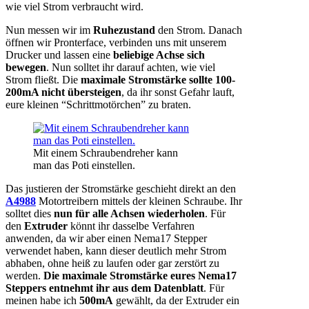
wie viel Strom verbraucht wird.
Nun messen wir im
Ruhezustand
den Strom. Danach
öffnen wir Pronterface, verbinden uns mit unserem
Drucker und lassen eine
beliebige Achse sich
bewegen
. Nun solltet ihr darauf achten, wie viel
Strom fließt. Die
maximale Stromstärke sollte 100-
200mA nicht übersteigen
, da ihr sonst Gefahr lauft,
eure kleinen “Schrittmotörchen” zu braten.
Mit einem Schraubendreher kann
man das Poti einstellen.
Das justieren der Stromstärke geschieht direkt an den
A4988
Motortreibern mittels der kleinen Schraube. Ihr
solltet dies
nun für alle Achsen wiederholen
. Für
den
Extruder
könnt ihr dasselbe Verfahren
anwenden, da wir aber einen Nema17 Stepper
verwendet haben, kann dieser deutlich mehr Strom
abhaben, ohne heiß zu laufen oder gar zerstört zu
werden.
Die maximale Stromstärke eures Nema17
Steppers entnehmt ihr aus dem Datenblatt
. Für
meinen habe ich
500mA
gewählt, da der Extruder ein