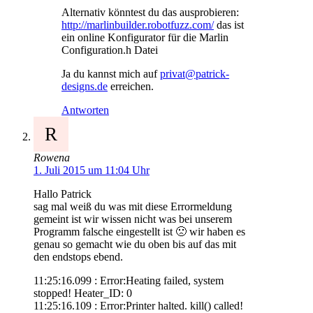
Alternativ könntest du das ausprobieren:
http://marlinbuilder.robotfuzz.com/
das ist
ein online Konfigurator für die Marlin
Configuration.h Datei
Ja du kannst mich auf
privat@patrick-
designs.de
erreichen.
Antworten
R
Rowena
1. Juli 2015 um 11:04 Uhr
Hallo Patrick
sag mal weiß du was mit diese Errormeldung
gemeint ist wir wissen nicht was bei unserem
Programm falsche eingestellt ist 🙁 wir haben es
genau so gemacht wie du oben bis auf das mit
den endstops ebend.
11:25:16.099 : Error:Heating failed, system
stopped! Heater_ID: 0
11:25:16.109 : Error:Printer halted. kill() called!