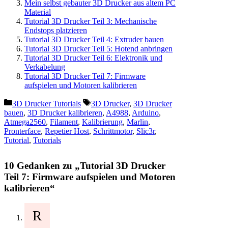
Mein selbst gebauter 3D Drucker aus altem PC
Material
Tutorial 3D Drucker Teil 3: Mechanische
Endstops platzieren
Tutorial 3D Drucker Teil 4: Extruder bauen
Tutorial 3D Drucker Teil 5: Hotend anbringen
Tutorial 3D Drucker Teil 6: Elektronik und
Verkabelung
Tutorial 3D Drucker Teil 7: Firmware
aufspielen und Motoren kalibrieren
Kategorien
Schlagwörter
3D Drucker Tutorials
3D Drucker
,
3D Drucker
bauen
,
3D Drucker kalibrieren
,
A4988
,
Arduino
,
Atmega2560
,
Filament
,
Kalibrierung
,
Marlin
,
Pronterface
,
Repetier Host
,
Schrittmotor
,
Slic3r
,
Tutorial
,
Tutorials
10 Gedanken zu „Tutorial 3D Drucker
Teil 7: Firmware aufspielen und Motoren
kalibrieren“
R