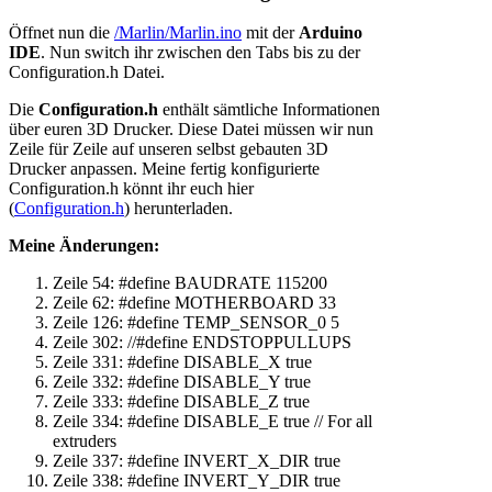
Öffnet nun die
/Marlin/Marlin.ino
mit der
Arduino
IDE
. Nun switch ihr zwischen den Tabs bis zu der
Configuration.h Datei.
Die
Configuration.h
enthält sämtliche Informationen
über euren 3D Drucker. Diese Datei müssen wir nun
Zeile für Zeile auf unseren selbst gebauten 3D
Drucker anpassen. Meine fertig konfigurierte
Configuration.h könnt ihr euch hier
(
Configuration.h
) herunterladen.
Meine Änderungen:
Zeile 54: #define BAUDRATE 115200
Zeile 62: #define MOTHERBOARD 33
Zeile 126: #define TEMP_SENSOR_0 5
Zeile 302: //#define ENDSTOPPULLUPS
Zeile 331: #define DISABLE_X true
Zeile 332: #define DISABLE_Y true
Zeile 333: #define DISABLE_Z true
Zeile 334: #define DISABLE_E true // For all
extruders
Zeile 337: #define INVERT_X_DIR true
Zeile 338: #define INVERT_Y_DIR true