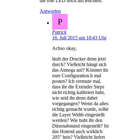
die rote LED noch am leuchten.
Antworten
P
Patrick
16. Juli 2015 um 10:43 Uhr
Achso okay,
läuft der Drucker denn jetzt
durch? Vielleicht hängt sich
das Atmega auf? Könntet ihr
eure Configuration.h mal
posten? Ich vermute mal,
dass ihr die Extruder Steps
nicht richtig kalibriert habt,
wie seid ihr denn dabei
vorgegangen? Wenn da alles
richtig gemacht wurde, sollte
die Layer Width eingestellt
werden? Wie habt ihr den
Düsenabstand eingestellt? Ist
das Hotend auch wirklich
205° heis? Vielleicht liefert