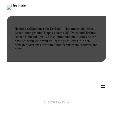
Herzlich willkommen auf DerPade – Hier findest du Ideen,
Bauanleitungen und Tipps zu Autos, 3D-Druck und Technik.
Deine Quelle für kreative Inspiration und praktisches Know-
how. Entdecke eine Welt voller Möglichkeiten, die den
perfekten Mix aus Kreativität und technischem Sachverstand
bietet!
© 2026 Der Pade