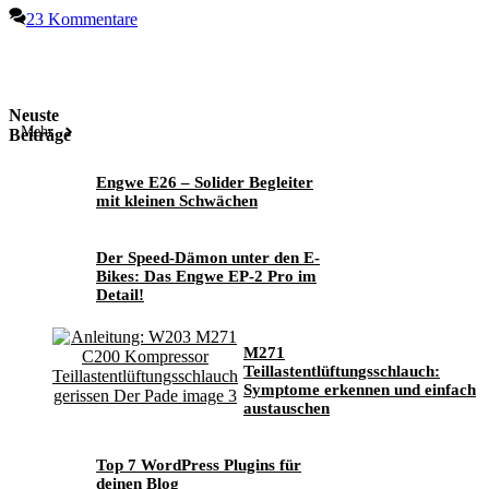
23 Kommentare
Neuste
Mehr
Beiträge
Engwe E26 – Solider Begleiter
mit kleinen Schwächen
Der Speed-Dämon unter den E-
Bikes: Das Engwe EP-2 Pro im
Detail!
M271
Teillastentlüftungsschlauch:
Symptome erkennen und einfach
austauschen
Top 7 WordPress Plugins für
deinen Blog