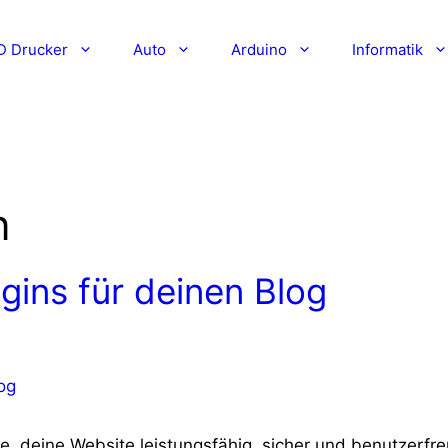
D Drucker
Auto
Arduino
Informatik
n
gins für deinen Blog
be, deine Website leistungsfähig, sicher und benutzerfre