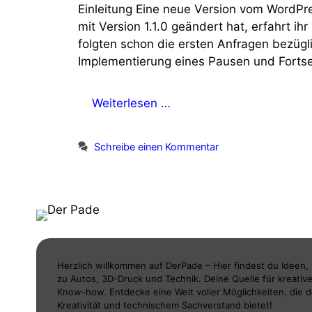
Einleitung Eine neue Version vom WordPre
mit Version 1.1.0 geändert hat, erfahrt i
folgten schon die ersten Anfragen bezügl
Implementierung eines Pausen und Fortse
Weiterlesen …
Schreibe einen Kommentar
Herzlich willkommen auf DerPade – Hier findest du Ideen,
zu Autos, 3D-Druck und Technik. Deine Quelle für kreative
Know-how. Entdecke eine Welt voller Möglichkeiten, die 
Kreativität und technischem Sachverstand bietet!