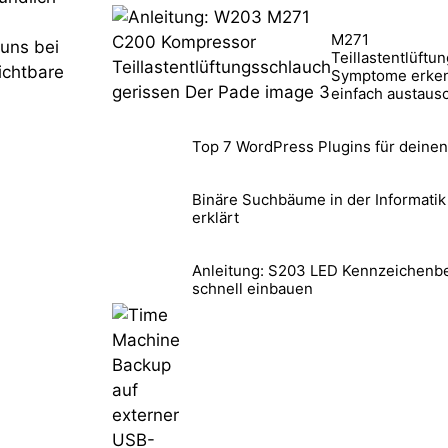
M271
 uns bei
Teillastentlüftu
ichtbare
Symptome erke
einfach austaus
Top 7 WordPress Plugins für deinen
Binäre Suchbäume in der Informatik
erklärt
Anleitung: S203 LED Kennzeichenb
schnell einbauen