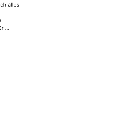
ch alles
e
ür …