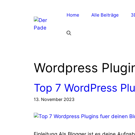
Zum
Inhalt
Home
Alle Beiträge
3
springen
Wordpress Plugi
Top 7 WordPress Plu
13. November 2023
Einleitung Als Blogger ist es deine Aufga