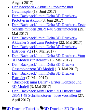
August 2017)
Der Backpack - Aktuelle Probleme und
Gewinnspiel
(13. Juni 2017)
Der "Backpack" mini Delta 3D Drucker -
Prototyp in Aktion
(3. Juni 2017)
Der "Backpack" mini Delta 3D Drucker - Erste
Schritte mit den 28BYJ-48 Schrittmotoren
(29.
Mai 2017)
Der "Backpack" mini Delta 3D Drucker -
Aktueller Stand zum Prototyp
(22. Mai 2017)
Der "Backpack" mini Delta 3D Drucker -
Extruder V2
(17. Mai 2017)
Der "Backpack" mini Delta 3D Drucker - Vom
3D Modell zur Realität
(15. Mai 2017)
Der "Backpack" mini Delta 3D Drucker -
Gesamtkonzept 3D Modell
(13. Mai 2017)
Der "Backpack" mini Delta 3D Drucker -
Extruder
(7. Mai 2017)
"Backpack mini Delta" - Erstes Konzept und
3D Modell
(3. Mai 2017)
Der "Backpack Mini Delta" 3D Drucker mit
28bYJ-48 Schrittmotoren - Idee vorstellen
(27.
April 2017)
Kategorien
Schlagwörter
3D Drucker Tutorials
3D Drucker
,
3D Drucker