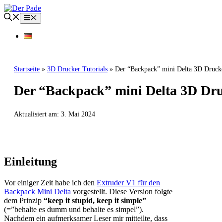
Zum
Inhalt
Menü
springen
Startseite
»
3D Drucker Tutorials
»
Der “Backpack” mini Delta 3D Druck
Der “Backpack” mini Delta 3D Dru
Aktualisiert am:
3. Mai 2024
3D DRUCKER TUTORIALS
Einleitung
Vor einiger Zeit habe ich den
Extruder V1 für den
Backpack Mini Delta
vorgestellt. Diese Version folgte
dem Prinzip
“keep it stupid, keep it simple”
(=”behalte es dumm und behalte es simpel”).
Nachdem ein aufmerksamer Leser mir mitteilte, dass