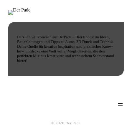
Herzlich willkommen auf DerPade – Hier findest du Ideen,
Bauanleitungen und Tipps zu Autos, 3D-Druck und Technik.
Deine Quelle für kreative Inspiration und praktisches Know-
how. Entdecke eine Welt voller Möglichkeiten, die den
perfekten Mix aus Kreativität und technischem Sachverstand
bietet!
© 2026 Der Pade