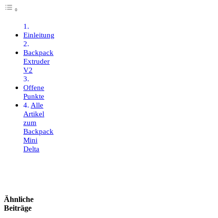
Einleitung
Backpack
Extruder
V2
Offene
Punkte
Alle
Artikel
zum
Backpack
Mini
Delta
Ähnliche
Beiträge