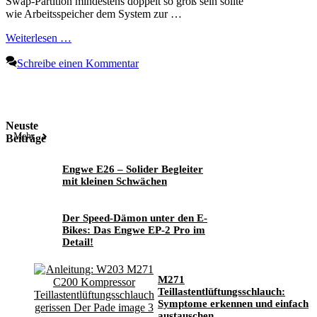
Swap-Partition mindestens doppelt so groß sein sollte
wie Arbeitsspeicher dem System zur …
Weiterlesen …
Schreibe einen Kommentar
Neuste
Mehr
Beiträge
Engwe E26 – Solider Begleiter
mit kleinen Schwächen
Der Speed-Dämon unter den E-
Bikes: Das Engwe EP-2 Pro im
Detail!
M271
Teillastentlüftungsschlauch:
Symptome erkennen und einfach
austauschen