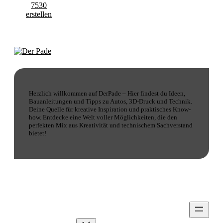
Herzlich willkommen auf DerPade – Hier findest du Ideen,
Bauanleitungen und Tipps zu Autos, 3D-Druck und Technik.
Deine Quelle für kreative Inspiration und praktisches Know-
how. Entdecke eine Welt voller Möglichkeiten, die den
perfekten Mix aus Kreativität und technischem Sachverstand
bietet!