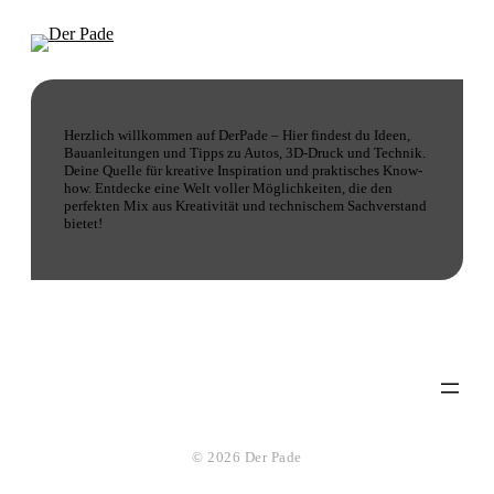
Herzlich willkommen auf DerPade – Hier findest du Ideen,
Bauanleitungen und Tipps zu Autos, 3D-Druck und Technik.
Deine Quelle für kreative Inspiration und praktisches Know-
how. Entdecke eine Welt voller Möglichkeiten, die den
perfekten Mix aus Kreativität und technischem Sachverstand
bietet!
© 2026 Der Pade