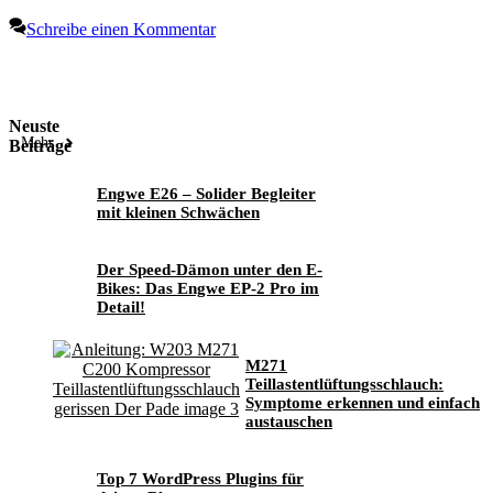
Schreibe einen Kommentar
Neuste
Mehr
Beiträge
Engwe E26 – Solider Begleiter
mit kleinen Schwächen
Der Speed-Dämon unter den E-
Bikes: Das Engwe EP-2 Pro im
Detail!
M271
Teillastentlüftungsschlauch:
Symptome erkennen und einfach
austauschen
Top 7 WordPress Plugins für