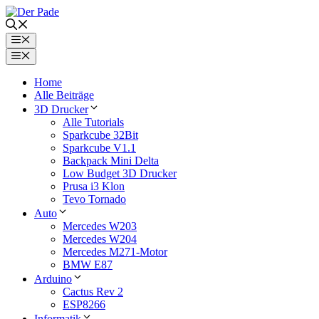
Zum
Inhalt
springen
Menü
Menü
Home
Alle Beiträge
3D Drucker
Alle Tutorials
Sparkcube 32Bit
Sparkcube V1.1
Backpack Mini Delta
Low Budget 3D Drucker
Prusa i3 Klon
Tevo Tornado
Auto
Mercedes W203
Mercedes W204
Mercedes M271-Motor
BMW E87
Arduino
Cactus Rev 2
ESP8266
Informatik