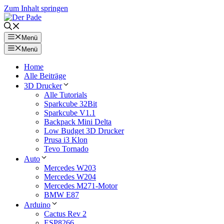
Zum Inhalt springen
Menü
Menü
Home
Alle Beiträge
3D Drucker
Alle Tutorials
Sparkcube 32Bit
Sparkcube V1.1
Backpack Mini Delta
Low Budget 3D Drucker
Prusa i3 Klon
Tevo Tornado
Auto
Mercedes W203
Mercedes W204
Mercedes M271-Motor
BMW E87
Arduino
Cactus Rev 2
ESP8266