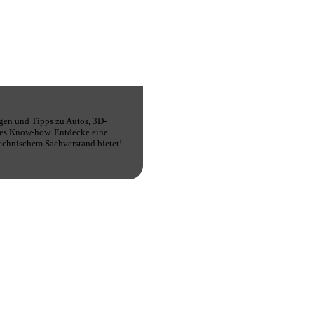
gen und Tipps zu Autos, 3D-
ches Know-how. Entdecke eine
technischem Sachverstand bietet!