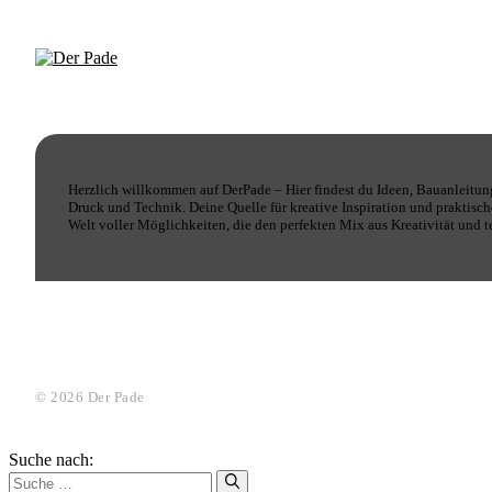
Herzlich willkommen auf DerPade – Hier findest du Ideen, Bauanleitun
Druck und Technik. Deine Quelle für kreative Inspiration und praktis
Welt voller Möglichkeiten, die den perfekten Mix aus Kreativität und 
© 2026 Der Pade
Suche nach: