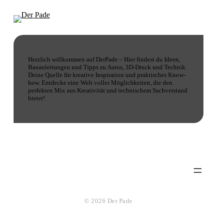
Herzlich willkommen auf DerPade – Hier findest du Ideen,
Bauanleitungen und Tipps zu Autos, 3D-Druck und Technik.
Deine Quelle für kreative Inspiration und praktisches Know-
how. Entdecke eine Welt voller Möglichkeiten, die den
perfekten Mix aus Kreativität und technischem Sachverstand
bietet!
© 2026 Der Pade