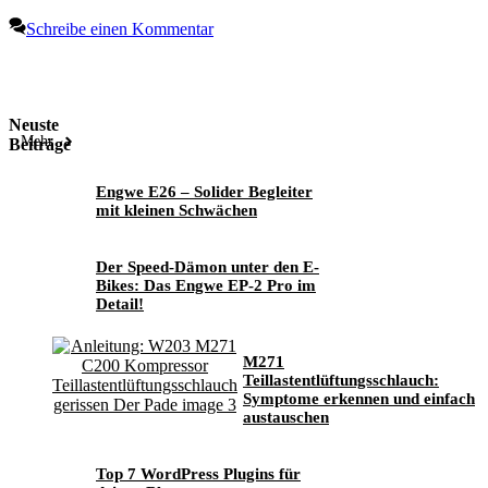
Schreibe einen Kommentar
Neuste
Mehr
Beiträge
Engwe E26 – Solider Begleiter
mit kleinen Schwächen
Der Speed-Dämon unter den E-
Bikes: Das Engwe EP-2 Pro im
Detail!
M271
Teillastentlüftungsschlauch:
Symptome erkennen und einfach
austauschen
Top 7 WordPress Plugins für