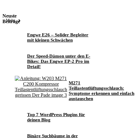
Neuste
Mehr
Beiträge
Engwe E26 – Solider Begleiter
mit kleinen Schwächen
Der Speed-Dämon unter den E-
Bikes: Das Engwe EP-2 Pro im
Detail!
M271
Teillastentlüftungsschlauch:
Symptome erkennen und einfach
austauschen
Top 7 WordPress Plugins für
deinen Blog
Binäre Suchbäume in der