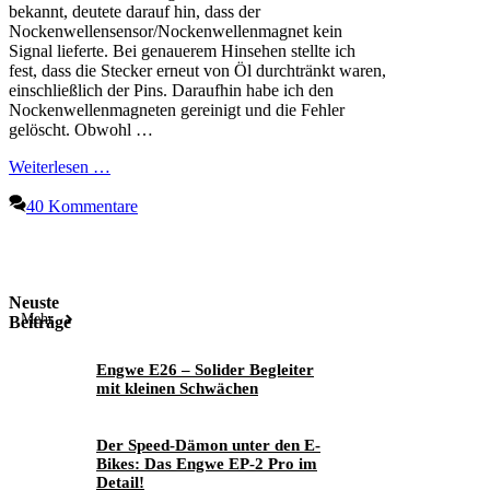
bekannt, deutete darauf hin, dass der
Nockenwellensensor/Nockenwellenmagnet kein
Signal lieferte. Bei genauerem Hinsehen stellte ich
fest, dass die Stecker erneut von Öl durchtränkt waren,
einschließlich der Pins. Daraufhin habe ich den
Nockenwellenmagneten gereinigt und die Fehler
gelöscht. Obwohl …
Weiterlesen …
40 Kommentare
Neuste
Mehr
Beiträge
Engwe E26 – Solider Begleiter
mit kleinen Schwächen
Der Speed-Dämon unter den E-
Bikes: Das Engwe EP-2 Pro im
Detail!