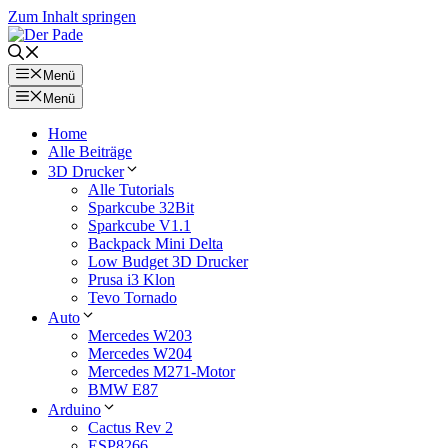
Zum Inhalt springen
Menü
Menü
Home
Alle Beiträge
3D Drucker
Alle Tutorials
Sparkcube 32Bit
Sparkcube V1.1
Backpack Mini Delta
Low Budget 3D Drucker
Prusa i3 Klon
Tevo Tornado
Auto
Mercedes W203
Mercedes W204
Mercedes M271-Motor
BMW E87
Arduino
Cactus Rev 2
ESP8266