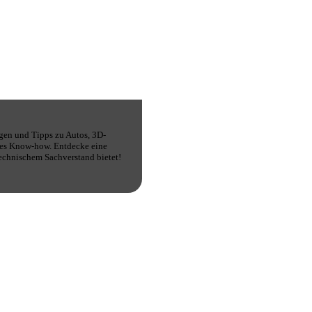
gen und Tipps zu Autos, 3D-
ches Know-how. Entdecke eine
technischem Sachverstand bietet!