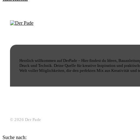
Herzlich willkommen auf DerPade – Hier findest du Ideen, Bauanleitun
Druck und Technik. Deine Quelle für kreative Inspiration und praktis
Welt voller Möglichkeiten, die den perfekten Mix aus Kreativität und 
© 2026 Der Pade
Suche nach: