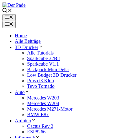
Zum
Inhalt
springen
Menü
Menü
Home
Alle Beiträge
3D Drucker
Alle Tutorials
Sparkcube 32Bit
Sparkcube V1.1
Backpack Mini Delta
Low Budget 3D Drucker
Prusa i3 Klon
Tevo Tornado
Auto
Mercedes W203
Mercedes W204
Mercedes M271-Motor
BMW E87
Arduino
Cactus Rev 2
ESP8266
Informatik