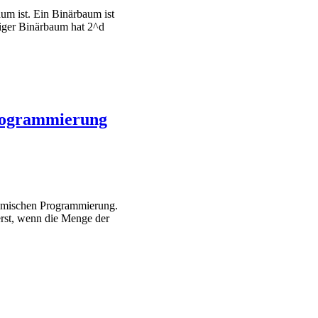
um ist. Ein Binärbaum ist
diger Binärbaum hat 2^d
Programmierung
ynamischen Programmierung.
erst, wenn die Menge der