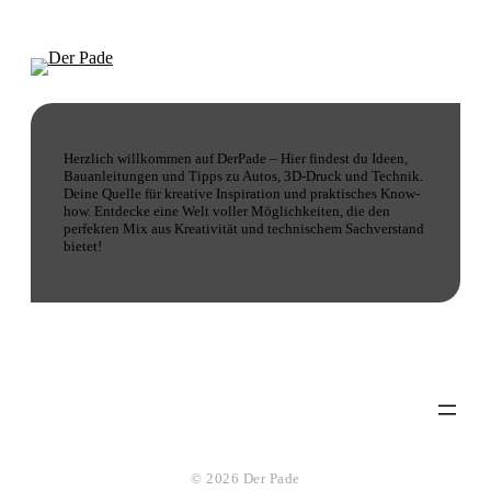
Herzlich willkommen auf DerPade – Hier findest du Ideen,
Bauanleitungen und Tipps zu Autos, 3D-Druck und Technik.
Deine Quelle für kreative Inspiration und praktisches Know-
how. Entdecke eine Welt voller Möglichkeiten, die den
perfekten Mix aus Kreativität und technischem Sachverstand
bietet!
© 2026 Der Pade