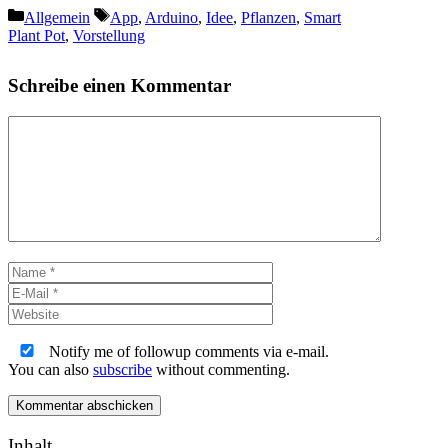
Kategorien
Schlagwörter
Allgemein
App
,
Arduino
,
Idee
,
Pflanzen
,
Smart
Plant Pot
,
Vorstellung
Schreibe einen Kommentar
Kommentar
Name
E-
Mail
Website
Notify me of followup comments via e-mail.
You can also
subscribe
without commenting.
Inhalt