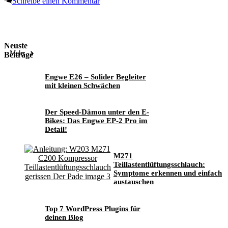
Schreibe einen Kommentar
Neuste
Mehr
Beiträge
Engwe E26 – Solider Begleiter
mit kleinen Schwächen
Der Speed-Dämon unter den E-
Bikes: Das Engwe EP-2 Pro im
Detail!
M271
Teillastentlüftungsschlauch:
Symptome erkennen und einfach
austauschen
Top 7 WordPress Plugins für
deinen Blog