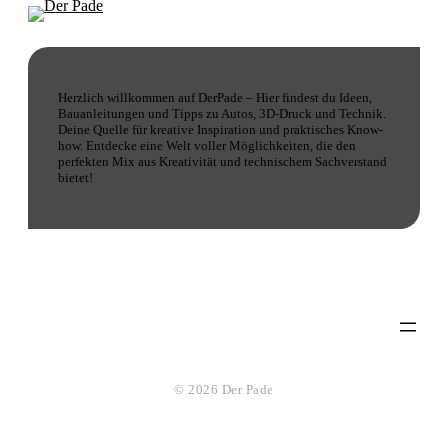
Herzlich willkommen auf DerPade – Hier findest du Ideen,
Bauanleitungen und Tipps zu Autos, 3D-Druck und Technik.
Deine Quelle für kreative Inspiration und praktisches Know-
how. Entdecke eine Welt voller Möglichkeiten, die den
perfekten Mix aus Kreativität und technischem Sachverstand
bietet!
© 2026 Der Pade