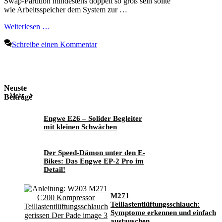
Swap-Partition mindestens doppelt so groß sein sollte
wie Arbeitsspeicher dem System zur …
Weiterlesen …
Schreibe einen Kommentar
Neuste
Mehr
Beiträge
Engwe E26 – Solider Begleiter
mit kleinen Schwächen
Der Speed-Dämon unter den E-
Bikes: Das Engwe EP-2 Pro im
Detail!
M271
Teillastentlüftungsschlauch:
Symptome erkennen und einfach
austauschen