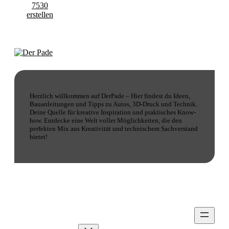
Herzlich willkommen auf DerPade – Hier findest du Ideen,
Bauanleitungen und Tipps zu Autos, 3D-Druck und Technik.
Deine Quelle für kreative Inspiration und praktisches Know-
how. Entdecke eine Welt voller Möglichkeiten, die den
perfekten Mix aus Kreativität und technischem Sachverstand
bietet!