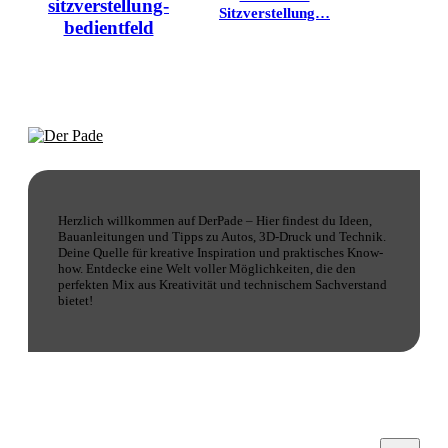
Sitzverstellung…
Herzlich willkommen auf DerPade – Hier findest du Ideen,
Bauanleitungen und Tipps zu Autos, 3D-Druck und Technik.
Deine Quelle für kreative Inspiration und praktisches Know-
how. Entdecke eine Welt voller Möglichkeiten, die den
perfekten Mix aus Kreativität und technischem Sachverstand
bietet!