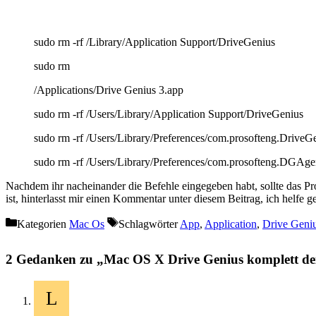
sudo rm -rf /Library/Application Support/DriveGenius
sudo rm
/Applications/Drive Genius 3.app
sudo rm -rf /Users/Library/Application Support/DriveGenius
sudo rm -rf /Users/Library/Preferences/com.prosofteng.DriveGe
sudo rm -rf /Users/Library/Preferences/com.prosofteng.DGAgen
Nachdem ihr nacheinander die Befehle eingegeben habt, sollte das 
ist, hinterlasst mir einen Kommentar unter diesem Beitrag, ich helfe ge
Kategorien
Mac Os
Schlagwörter
App
,
Application
,
Drive Geni
2 Gedanken zu „Mac OS X Drive Genius komplett dei
L