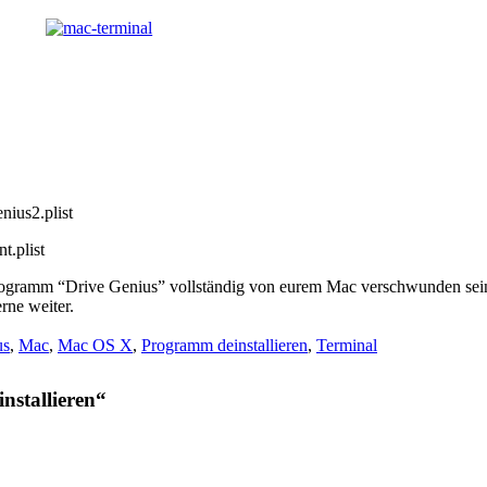
nius2.plist
t.plist
Programm “Drive Genius” vollständig von eurem Mac verschwunden sein.
rne weiter.
us
,
Mac
,
Mac OS X
,
Programm deinstallieren
,
Terminal
nstallieren“