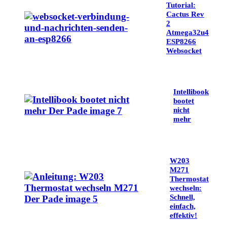
Tutorial:
Cactus Rev
2
Atmega32u4
ESP8266
Websocket
Intellibook
bootet
nicht
mehr
W203
M271
Thermostat
wechseln:
Schnell,
einfach,
effektiv!