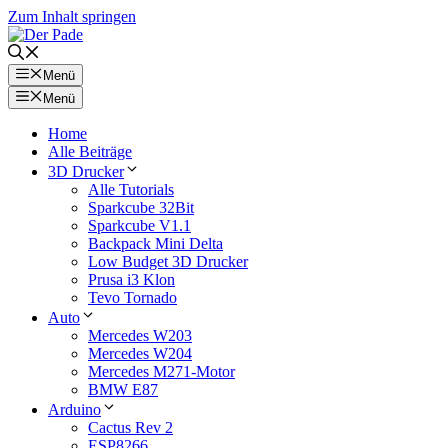
Zum Inhalt springen
Menü
Menü
Home
Alle Beiträge
3D Drucker
Alle Tutorials
Sparkcube 32Bit
Sparkcube V1.1
Backpack Mini Delta
Low Budget 3D Drucker
Prusa i3 Klon
Tevo Tornado
Auto
Mercedes W203
Mercedes W204
Mercedes M271-Motor
BMW E87
Arduino
Cactus Rev 2
ESP8266