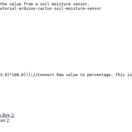
the value from a soil moisture sensor. 

utorial-arduino-cactus-soil-moisture-sensor

3.0)*100.0)));//Convert Raw value to percentage. This is
ev 2.