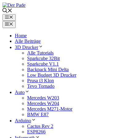
Zum
Inhalt
springen
Menü
Menü
Home
Alle Beiträge
3D Drucker
Alle Tutorials
Sparkcube 32Bit
Sparkcube V1.1
Backpack Mini Delta
Low Budget 3D Drucker
Prusa i3 Klon
Tevo Tornado
Auto
Mercedes W203
Mercedes W204
Mercedes M271-Motor
BMW E87
Arduino
Cactus Rev 2
ESP8266
Informatik