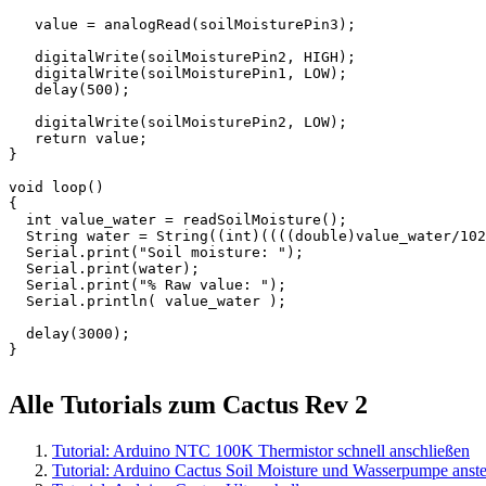
   value = analogRead(soilMoisturePin3);

   digitalWrite(soilMoisturePin2, HIGH);

   digitalWrite(soilMoisturePin1, LOW);

   delay(500);

   digitalWrite(soilMoisturePin2, LOW);

   return value;

}

void loop() 

{

  int value_water = readSoilMoisture(); 

  String water = String((int)((((double)value_water/102
  Serial.print("Soil moisture: ");

  Serial.print(water);

  Serial.print("% Raw value: ");

  Serial.println( value_water );

  delay(3000);

Alle Tutorials zum Cactus Rev 2
Tutorial: Arduino NTC 100K Thermistor schnell anschließen
Tutorial: Arduino Cactus Soil Moisture und Wasserpumpe anst