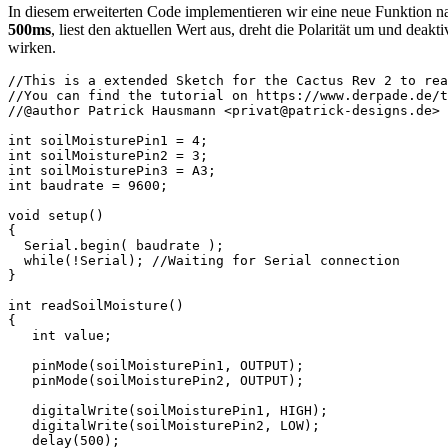
In diesem erweiterten Code implementieren wir eine neue Funktion 
500ms
, liest den aktuellen Wert aus, dreht die Polarität um und dea
wirken.
//This is a extended Sketch for the Cactus Rev 2 to rea
//You can find the tutorial on https://www.derpade.de/t
//@author Patrick Hausmann <privat@patrick-designs.de>

int soilMoisturePin1 = 4;

int soilMoisturePin2 = 3;

int soilMoisturePin3 = A3;

int baudrate = 9600;

void setup() 

{

  Serial.begin( baudrate );

  while(!Serial); //Waiting for Serial connection

}

int readSoilMoisture()

{

   int value; 

   pinMode(soilMoisturePin1, OUTPUT);

   pinMode(soilMoisturePin2, OUTPUT);

   digitalWrite(soilMoisturePin1, HIGH);

   digitalWrite(soilMoisturePin2, LOW);

   delay(500);
