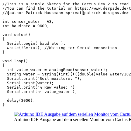
//This is a simple Sketch for the Cactus Rev 2 to read 
//You can find the tutorial on https://www.derpade.de/t
//@author Patrick Hausmann <privat@patrick-designs.de>

int sensor_water = A3;

int baudrate = 9600;

void setup() 

{

  Serial.begin( baudrate );

  while(!Serial); //Waiting for Serial connection

}

void loop() 

{

  int value_water = analogRead(sensor_water); 

  String water = String((int)((((double)value_water/102
  Serial.print("Soil moisture: ");

  Serial.print(water);

  Serial.print("% Raw value: ");

  Serial.println( value_water );

  delay(3000);

}
Arduino IDE Ausgabe auf dem seriellen Monitor vom Cactus R