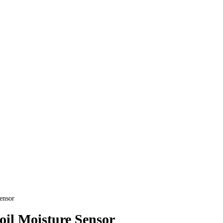
ensor
oil Moisture Sensor