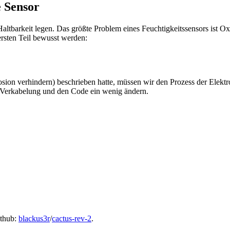
 Sensor
altbarkeit legen. Das größte Problem eines Feuchtigkeitssensors ist O
rsten Teil bewusst werden:
osion verhindern) beschrieben hatte, müssen wir den Prozess der Elekt
e Verkabelung und den Code ein wenig ändern.
ithub:
blackus3r
/
cactus-rev-2
.