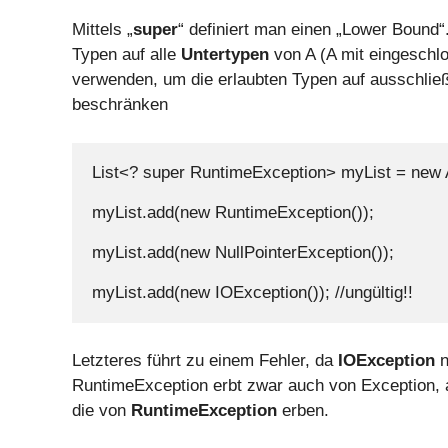
Mittels „
super
“ definiert man einen „Lower Bound“
Typen auf alle
Untertypen
von A (A mit eingeschl
verwenden, um die erlaubten Typen auf ausschlie
beschränken
List<? super RuntimeException> myList = new A
myList.add(new RuntimeException());

myList.add(new NullPointerException());

myList.add(new IOException()); //ungültig!!
Letzteres führt zu einem Fehler, da
IOException
n
RuntimeException erbt zwar auch von Exception, a
die von
RuntimeException
erben.