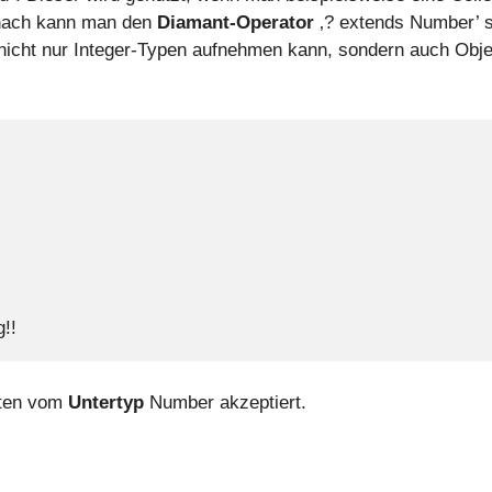
nach kann man den
Diamant-Operator
‚? extends Number’ s
n nicht nur Integer-Typen aufnehmen kann, sondern auch Obj
g!!
isten vom
Untertyp
Number akzeptiert.