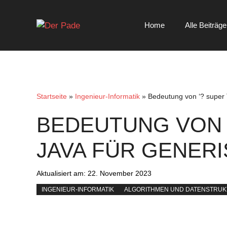
Zum
Inhalt
Home
Alle Beiträge
springen
Startseite
»
Ingenieur-Informatik
»
Bedeutung von ‘? super T
BEDEUTUNG VON ‘?
JAVA FÜR GENER
Aktualisiert am:
22. November 2023
INGENIEUR-INFORMATIK
ALGORITHMEN UND DATENSTRU