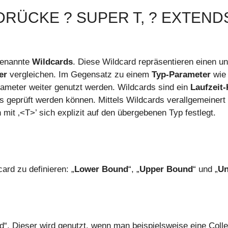
RÜCKE ? SUPER T, ? EXTENDS
ogenannte
Wildcards
. Diese Wildcard repräsentieren einen u
er
vergleichen. Im Gegensatz zu einem
Typ-Parameter
wie 
rameter weiter genutzt werden. Wildcards sind ein
Laufzeit
s geprüft werden können. Mittels Wildcards verallgemeiner
t ‚<T>’ sich explizit auf den übergebenen Typ festlegt.
ard zu definieren: „
Lower Bound
“, „
Upper Bound
“ und „
U
d“. Dieser wird genutzt, wenn man beispielsweise eine Colle