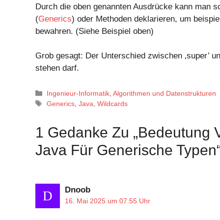
Durch die oben genannten Ausdrücke kann man so 
(
Generics
) oder Methoden deklarieren, um beispi
bewahren. (Siehe Beispiel oben)
Grob gesagt: Der Unterschied zwischen ‚super’ und
stehen darf.
Kategorien
Ingenieur-Informatik
,
Algorithmen und Datenstrukturen
Schlagwörter
Generics
,
Java
,
Wildcards
1 Gedanke Zu „Bedeutung Von
Java Für Generische Typen
Dnoob
D
16. Mai 2025 um 07:55 Uhr