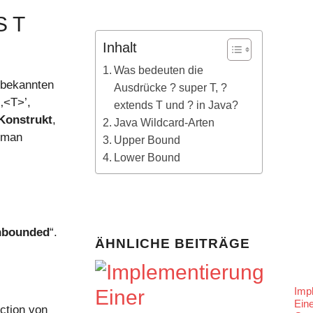
 T
Inhalt
Was bedeuten die
nbekannten
Ausdrücke ? super T, ?
‚<T>’,
extends T und ? in Java?
-Konstrukt
,
Java Wildcard-Arten
t man
Upper Bound
Lower Bound
nbounded
“.
ÄHNLICHE BEITRÄGE
Imp
Ein
ction von