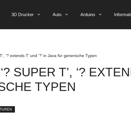
3D Drucker
Auto
Arduino
Informat
’, ‘? extends T’ und ‘?’ in Java für generische Typen
 SUPER T’, ‘? EXTENDS
ISCHE TYPEN
KTUREN