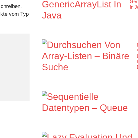
Gen
chreiben.
In 
ekte vom Typ