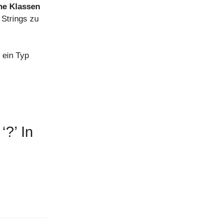
he Klassen
 Strings zu
ein Typ
?’ In