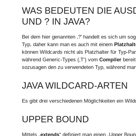
WAS BEDEUTEN DIE AUSD
UND ? IN JAVA?
Bei dem hier genannten ‚?’ handelt es sich um s
Typ, daher kann man es auch mit einem
Platzhalt
können Wildcards nicht als Platzhalter für Typ-Pa
während Generic-Types (‚T‘) vom
Compiler
bereit
sozusagen den zu verwendeten Typ, während man mi
JAVA WILDCARD-ARTEN
Es gibt drei verschiedenen Möglichkeiten ein Wildc
UPPER BOUND
Mittels „
extends
“ definiert man einen „Upper Boun