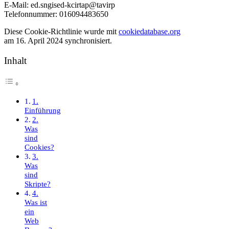
E-Mail:
ed.sngised-kcirtap@tavirp
Telefonnummer: 016094483650
Diese Cookie-Richtlinie wurde mit
cookiedatabase.org
am 16. April 2024 synchronisiert.
Inhalt
1.
Einführung
2.
Was
sind
Cookies?
3.
Was
sind
Skripte?
4.
Was ist
ein
Web