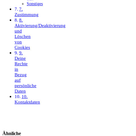
Sonstiges
7.
Zustimmung
8.
Aktivierung/Deaktivierung
und
Löschen
von
Cookies
9.
Deine
Rechte
in
Bezug
auf
persönliche
Daten
10.
Kontaktdaten
Ähnliche