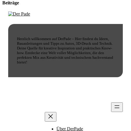
Beiträge
Herzlich willkommen auf DerPade – Hier findest du Ideen,
Bauanleitungen und Tipps zu Autos, 3D-Druck und Technik.
Deine Quelle für kreative Inspiration und praktisches Know-
how. Entdecke eine Welt voller Möglichkeiten, die den
perfekten Mix aus Kreativität und technischem Sachverstand
bietet!
Über DerPade